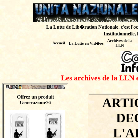
La Lutte de Lib�ration Nationale, c'est l'oc
Institutionnelle,
Archives de
la
Accueil
La Lutte en Vid�os
LLN
Les archives de la LLN 
Offrez un produit
ARTI
Generazione76
DE
L'A