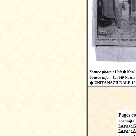
Source photo : Unit� Naziun
Source info : Unit� Naziuna
� UNITA NAZIUNALE 199
Pages co
L'ann�e 
La page G
La page A