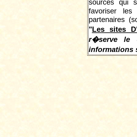
sources qui 
favoriser les
partenaires (
"
Les sites D
r�serve le d
informations 