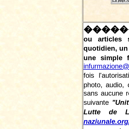
La page A
�����
ou articles
quotidien, u
une simple f
infurmazione@
fois l'autori
photo, audio,
sans aucune re
suivante
"Uni
Lutte de L
naziunale.org