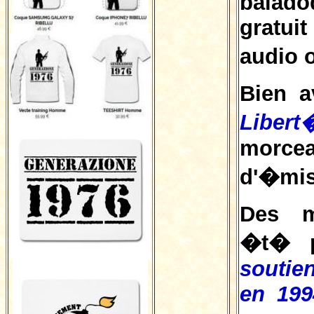
balad
gratui
audio o
Bien a
Libert
morc
d'�mis
Des m
�t� p
soutie
en 199