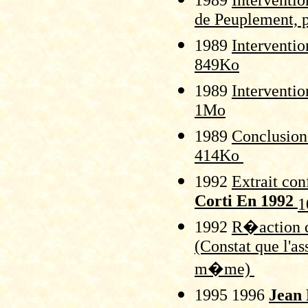
1989
Interventi
de Peuplement,
1989
Interventi
849Ko
1989
Interventi
1Mo
1989
Conclusion
414Ko
1992
Extrait co
Corti En 1992
1
1992
R�action 
(Constat que l'a
m�me)
1995 1996
Jean 