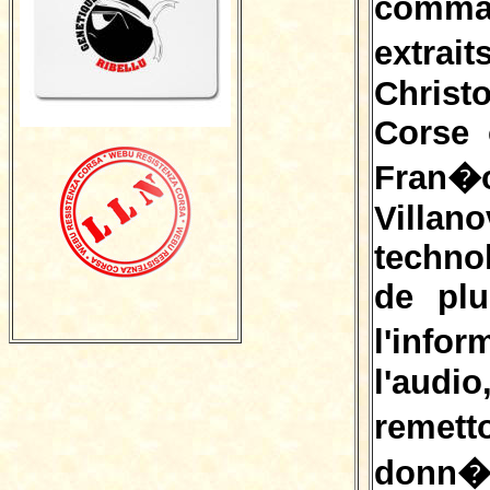
comm
extr
Chris
Corse 
Fran�
Villan
techno
de plu
l'inf
l'aud
remet
donn�e