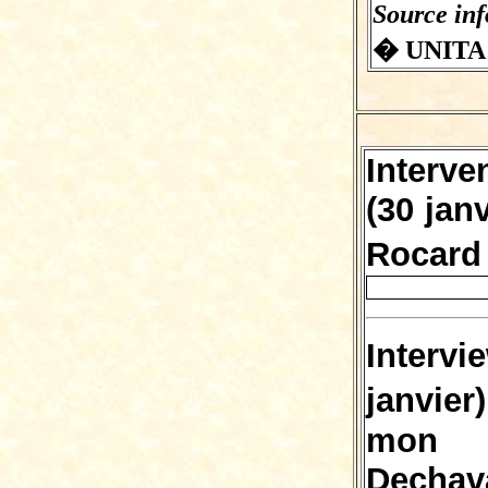
Source in
� UNITA 
Interve
(30 jan
Rocard
Inter
janvie
mon 
Dechav