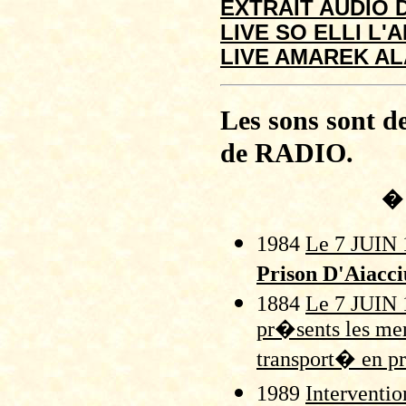
EXTRAIT AUDIO 
LIVE SO ELLI L'
LIVE AMAREK A
Les sons sont d
de RADIO.
� 
1984
Le 7 JUIN 1
Prison D'Aiacci
1884
Le 7 JUIN 
pr�sents les me
transport� en pr
1989
Interventi