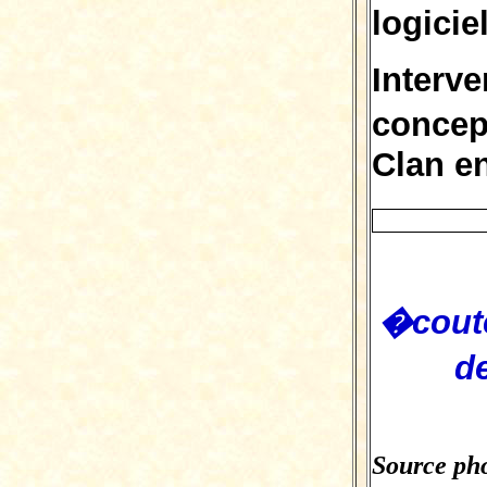
logicie
Interv
conce
Clan e
�coute
d
Source pho