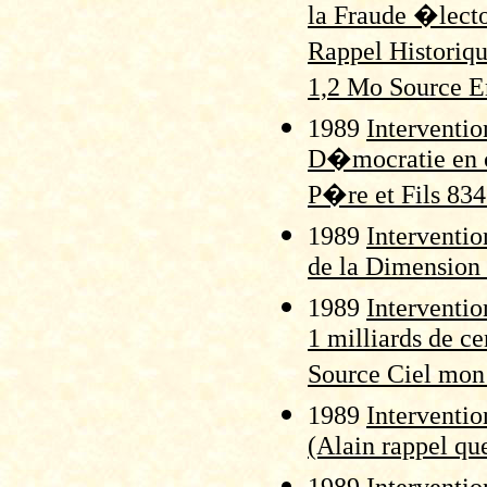
la Fraude �lect
Rappel Historiqu
1,2 Mo Source E
1989
Interventi
D�mocratie en co
P�re et Fils 83
1989
Interventi
de la Dimension 
1989
Interventio
1 milliards de c
Source Ciel mon
1989
Interventi
(Alain rappel q