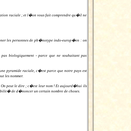
ation raciale ; et l�on vous fait comprendre qu�il ne
igner les personnes de ph�notype indo-europ�en : on
 pas biologiquement - parce que ne souhaitant pas
une pyramide raciale, c�est parce que notre pays est
aut les nommer.
n peut le dire ; c�est leur nom ! Et aujourd�hui ils
ssibilit� de d�noncer un certain nombre de choses.