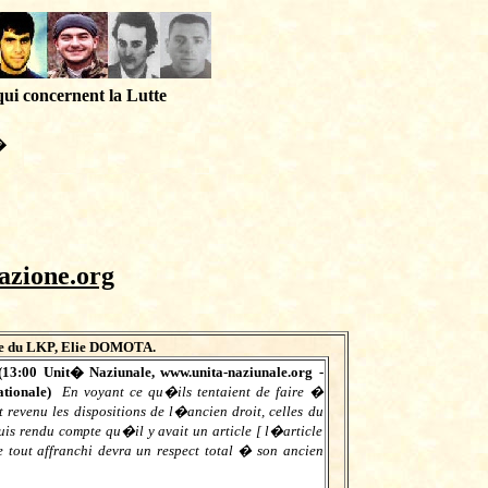
qui concernent la Lutte
�
azione.org
ole du LKP, Elie DOMOTA.
(
13:00
Unit� Naziunale,
www.unita-naziunale.org
-
nationale)
En voyant ce qu�ils tentaient de faire �
 revenu les dispositions de l�ancien droit, celles du
uis rendu compte qu�il y avait un article [ l�article
ue tout affranchi devra un respect total � son ancien