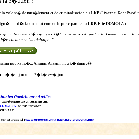
 la p�tition :
e la volont� de mus�lement et de criminalisation du
LKP
(Liyannaj Kont Pwofita
ign�-e-s, d�clarons tout comme le porte-parole du
LKP, Elie DOMOTA :
x qui refuseront d�appliquer l�Accord devront quitter la Guadeloupe... 
 l�esclavage en Guadeloupe...
"
sanm nou ka lit�... Ansanm Ansanm nou k� ganny� !
� m�t� a jounou... P�k� vw� jou !
Soutien Guadeloupe / Antilles
: Unit� Naziunale, Archives du site.
UGTG.ORG
, Unit� Naziunale
AZIUNALE
ur cet article ici :
http://forucorsu.unita-naziunale.org/portal.php