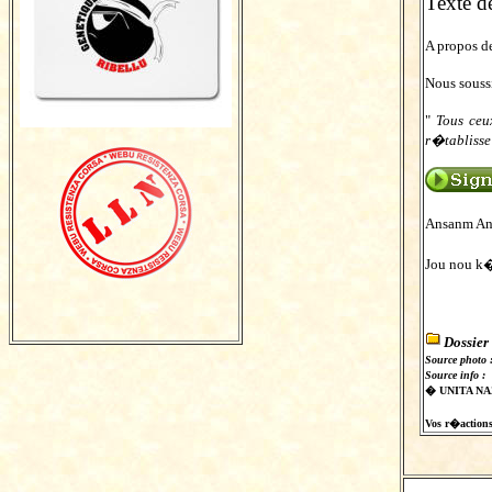
Texte de
A propos d
Nous souss
"
Tous ceu
r�tablisse
Ansanm An
Jou nou k
Dossier
Source photo 
Source info :
� UNITA N
Vos r�actions s