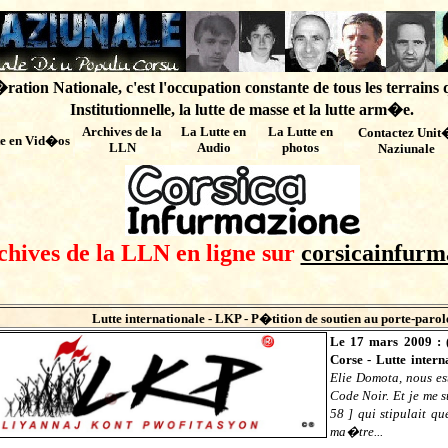
ation Nationale, c'est l'occupation constante de tous les terrains 
Institutionnelle, la lutte de masse et la lutte arm�e.
Archives de
la
La Lutte en
La Lutte en
Contactez Unit
te en Vid�os
LLN
Audio
photos
Naziunale
chives de la LLN en ligne sur
corsicainfurm
Lutte internationale -
LKP - P�tition de soutien au porte-par
Le 17 mars 2009 : 
Corse - Lutte inter
Elie Domota, nous est
Code Noir. Et je me s
58 ] qui stipulait q
ma�tre...