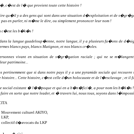
, c�est de l� que provient toute cette histoire !
dire qu�il y a des gens qui sont dans une situation d�exploitation et de s�gr�g
pas en parler, ni m�me le dire, ou simplement prononcer leur nom !
m c�est les b�k�s !
dans la langue guadeloup�enne, notre langue, il y a plusieurs fa�ons de d�s
termes blancs pays, blancs Matignon, et nos blancs cr�oles.
ersonnes vivant en situation de s�gr�gation raciale ; qui ne se m�langent
eur patrimoine...
s pertinemment que si dans notre pays il y a une pyramide sociale qui recouvre 
histoire... Cette histoire, c�est celle d�un holocauste et de l�esclavage ; et il f
pe social existant � l��poque et qui en a b�n�fici�, a pour nom les b�k�s ! O
 faire en sorte que notre leader, et � travers lui, nous tous, soyons dans l�impo
CITA
 Mouvement culturel AKIYO,
 LKP,
collectif d�avocats du LKP