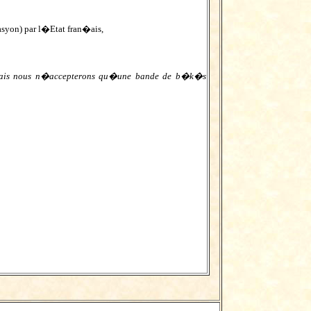
syon) par l�Etat fran�ais,
Jamais nous n�accepterons qu�une bande de b�k�s