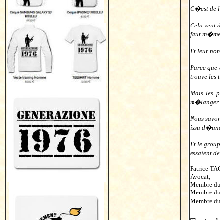
C�est de l�
Cela veut 
faut m�me 
Et leur no
Parce que 
trouve les 
Mais les p
m�langer l
Nous savon
issu d�une 
Et le grou
essaient de
Patrice TA
Avocat,
Membre du
Membre du
Membre du 