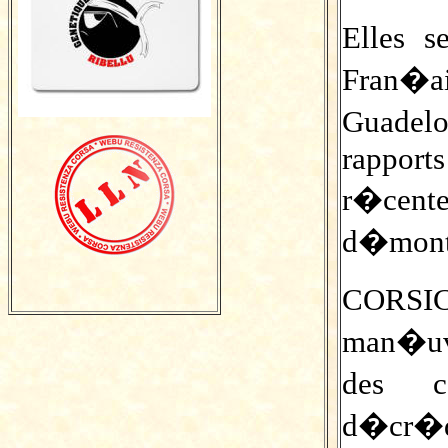
Elles s
Fran�ai
Guadel
rapports
r�cente
d�mon
CORSI
man�uvr
des c
d�cr�