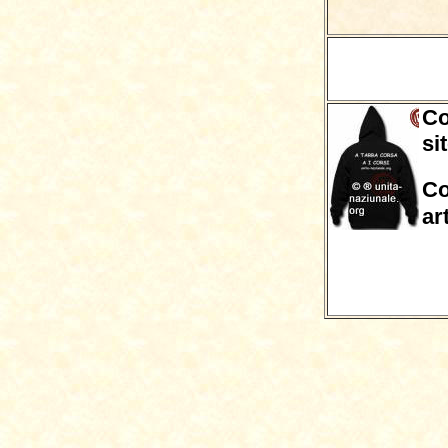
Co
si
Co
ar