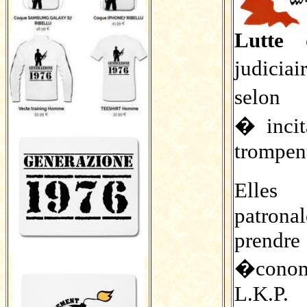
Lutte
judicia
selon 
� incit
trompen
Elles 
patrona
prend
�conomi
L.K.P.