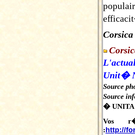
popula
efficaci
Corsica
Corsi
L'actua
Unit� 
Source pho
Source in
� UNITA
Vos r�
http://f
: