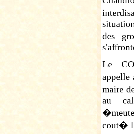
Chaudr
interdi
situati
des gr
s'affront
Le COS
appelle 
maire d
au cal
�meutes
cout� l