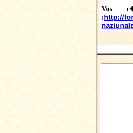
Vos r�
http://f
:
naziunale