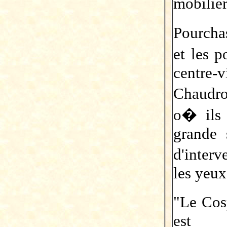
mobilier
Pourcha
et les p
centre-v
Chaudro
o� ils
grande 
d'inter
les yeux
"Le Cos
est r