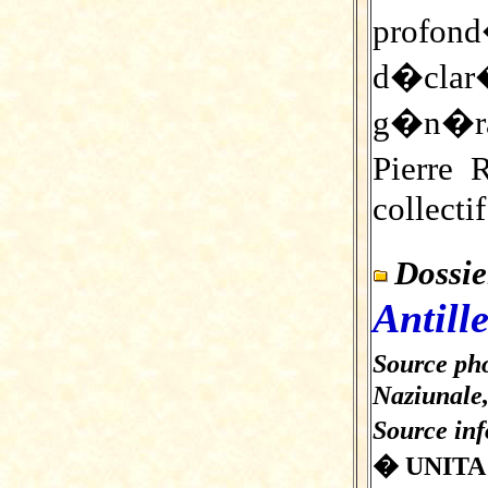
profon
d�cla
g�n�ra
Pierre 
collectif
Dossi
Antill
Source ph
Naziunale,
Source in
� UNITA