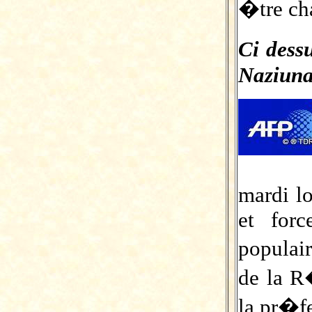
�tre ch
Ci des
Naziunal
mardi lo
et forc
populai
de la R
la pr�fe