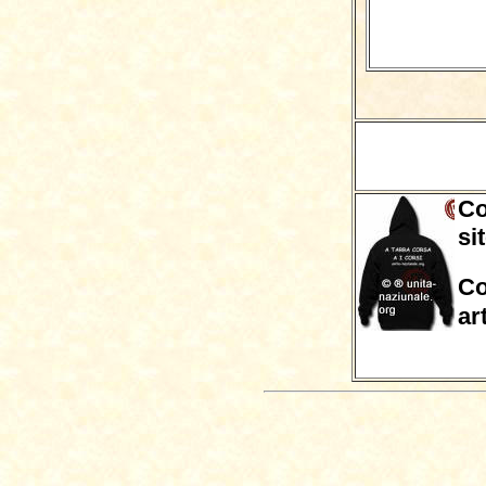
Co
si
Co
ar