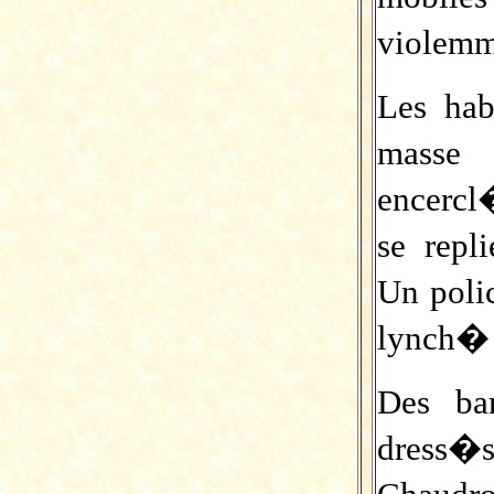
violemm
Les hab
masse 
encercl�
se repl
Un poli
lynch� 
Des ba
dress�