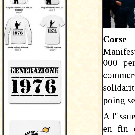
Corse
Manifest
000 per
commer
solida
poing se
A l'issu
en fin