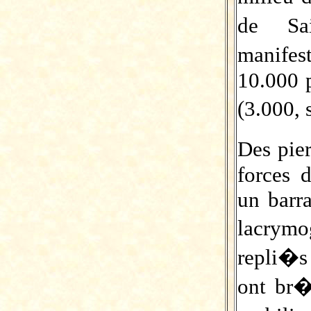
de Sai
manifes
10.000 p
(3.000, 
Des pie
forces 
un barra
lacrymo
repli�s
ont br�