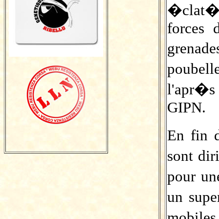
�clat� 
forces 
grena
poubell
l'apr�s
GIPN.
En fin 
sont di
pour un
un supe
mobile