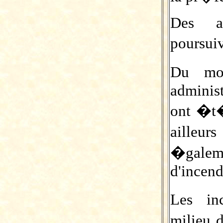
Des af
poursui
Du mob
administ
ont �t
ailleur
�gal
d'incend
Les in
milieu 