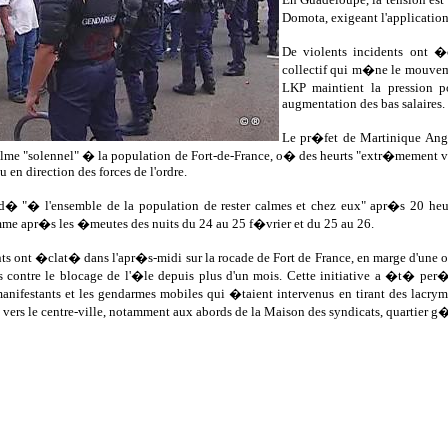
Domota, exigeant l'application 
De violents incidents ont 
collectif qui m�ne le mouve
LKP maintient la pression 
augmentation des bas salaires.
Le pr�fet de Martinique An
alme "solennel" � la population de Fort-de-France, o� des heurts "extr�mement v
u en direction des forces de l'ordre.
d� "� l'ensemble de la population de rester calmes et chez eux" apr�s 20 he
mme apr�s les �meutes des nuits du 24 au 25 f�vrier et du 25 au 26.
ts ont �clat� dans l'apr�s-midi sur la rocade de Fort de France, en marge d'une 
rs contre le blocage de l'�le depuis plus d'un mois. Cette initiative a �t� pe
 manifestants et les gendarmes mobiles qui �taient intervenus en tirant des lacr
ers le centre-ville, notamment aux abords de la Maison des syndicats, quartier g�