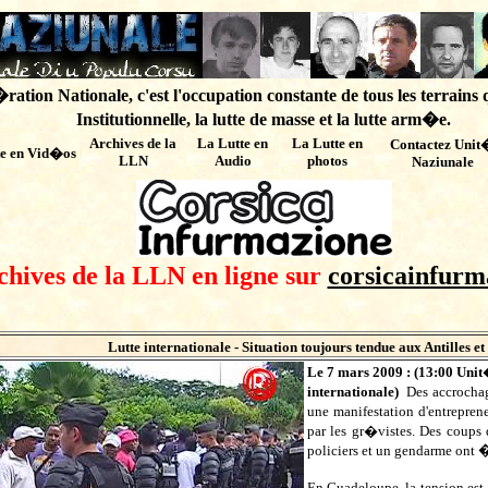
ation Nationale, c'est l'occupation constante de tous les terrains 
Institutionnelle, la lutte de masse et la lutte arm�e.
Archives de
la
La Lutte en
La Lutte en
Contactez Unit
te en Vid�os
LLN
Audio
photos
Naziunale
chives de la LLN en ligne sur
corsicainfurm
Lutte internationale -
Situation toujours tendue aux Antilles 
Le 7 mars 2009 : (
13:00
Unit
internationale)
Des accrochag
une manifestation d'entrepren
par les gr�vistes. Des coups 
policiers et un gendarme on
En Guadeloupe, la tension est 