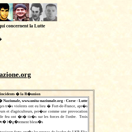
qui concernent la Lutte
�
azione.org
et incidents � la R�union
� Naziunale,
www.unita-naziunale.org
- Corse - Lutte
es tr�s violents ont eu lieu � Fort-de-France, apr�s
eurs et d'agriculteurs, per�ue comme une provocation
de feu ont �t� tir�s sur les forces de l'ordre.
Trois
t �t� l�g�rement bless�s
toujours forte apr�s les propos du leader du LKP, Elie