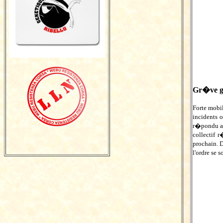
Gr�ve g�
Forte mobi
incidents 
r�pondu au
collectif
prochain. D
l'ordre se 