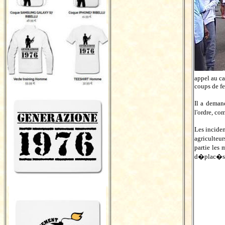
appel au c
coups de fe
Il a deman
l'ordre, co
Les inciden
agriculteu
partie les
d�plac�s v