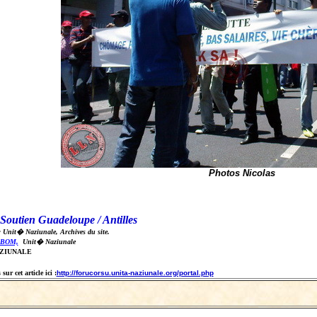
Photos Nicolas
Soutien Guadeloupe / Antilles
: Unit� Naziunale, Archives du site.
BOM,
Unit� Naziunale
AZIUNALE
ur cet article ici :
http://forucorsu.unita-naziunale.org/portal.php