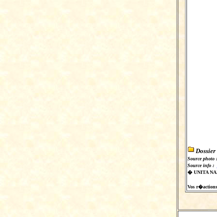
Dossier
Source photo 
Source info :
� UNITA N
Vos r�actions s