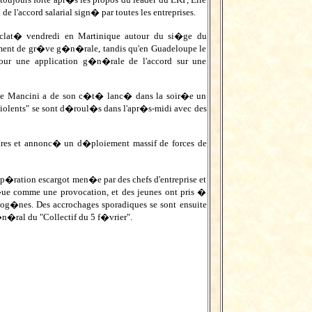
de l'accord salarial sign� par toutes les entreprises.
�clat� vendredi en Martinique autour du si�ge du
ment de gr�ve g�n�rale, tandis qu'en Guadeloupe le
pour une application g�n�rale de l'accord sur une
ge Mancini a de son c�t� lanc� dans la soir�e un
iolents" se sont d�roul�s dans l'apr�s-midi avec des
ures et annonc� un d�ploiement massif de forces de
op�ration escargot men�e par des chefs d'entreprise et
r�ue comme une provocation, et des jeunes ont pris �
ymog�nes. Des accrochages sporadiques se sont ensuite
n�ral du "Collectif du 5 f�vrier".