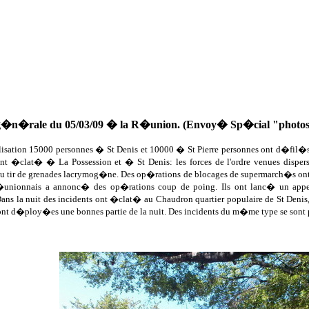
n�rale du 05/03/09 � la R�union. (Envoy� Sp�cial "photos et
lisation 15000 personnes � St Denis et 10000 � St Pierre personnes ont d�fil�s 
ont �clat� � La Possession et � St Denis: les forces de l'ordre venues disperser 
 tir de grenades lacrymog�ne. Des op�rations de blocages de supermarch�s ont eu 
 r�unionnais a annonc� des op�rations coup de poing. Ils ont lanc� un ap
ans la nuit des incidents ont �clat� au Chaudron quartier populaire de St Denis,
sont d�ploy�es une bonnes partie de la nuit. Des incidents du m�me type se sont 