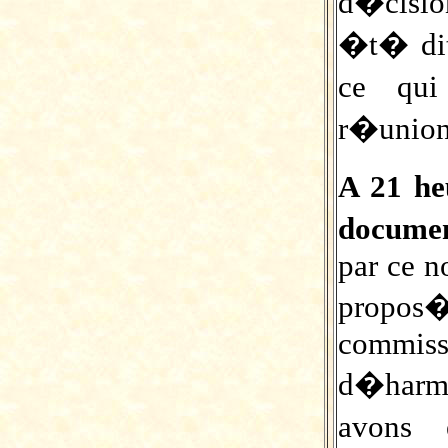
d�cisio
�t� dit 
ce qu
r�union
A 21 he
documen
par ce n
propos
comm
d�harmo
avons 