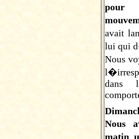
pour 
mouvem
avait l
lui qui d
Nous vo
l�irres
dans l
comport
Dimanch
Nous a
matin 