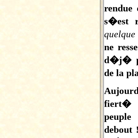
rendue 
s�est 
quelque
ne ress
d�j� pr
de la p
Aujour
fiert�
peuple
debout 