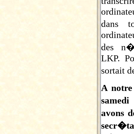
transcri
ordinate
dans t
ordinate
des n�
LKP. Po
sortait 
A notre
samedi 
avons d
secr�ta