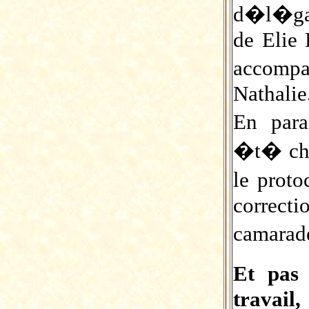
d�l�ga
de Eli
accompa
Nathalie
En para
�t� cha
le proto
correct
camarad
Et pas
travai