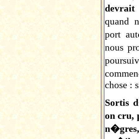
devrait
quand n
port au
nous pr
poursu
commen
chose : s
Sortis 
on cru, 
n�gres