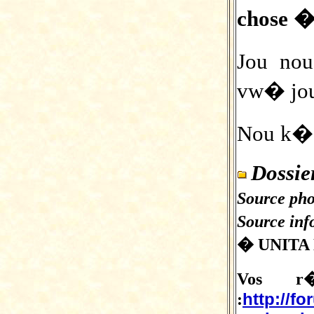
chose � 
Jou no
vw� jou
Nou k� 
Dossie
Source pho
Source inf
� UNITA
Vos r�
http://fo
: