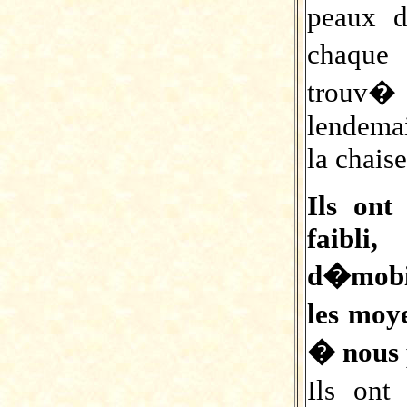
peaux d
chaque
trouv� 
lendemai
la chaise
Ils ont
faibli
d�mobil
les moy
� nous 
Ils ont