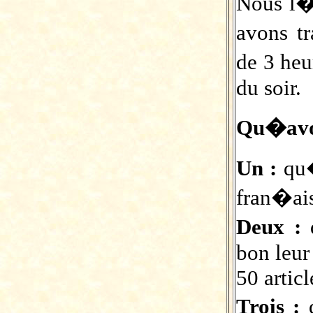
Nous l�a
avons tr
de 3 he
du soir.
Qu�avo
Un :
qu�
fran�ai
Deux :
q
bon leur
50 articl
Trois :
q