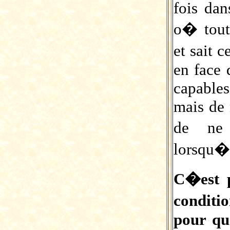
fois da
o� tout
et sait 
en face
capable
mais de 
de ne 
lorsqu�
C�est p
conditi
pour qu