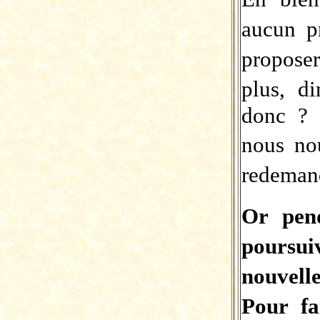
aucun p
proposer
plus, d
donc ? 
nous no
redemand
Or pen
poursui
nouvell
Pour fa