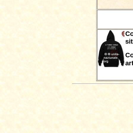
Co
si
Co
ar