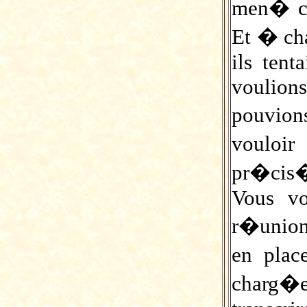
men� ce
Et � cha
ils tent
voulions
pouvio
vouloir
pr�cis�
Vous vo
r�union
en plac
charg�