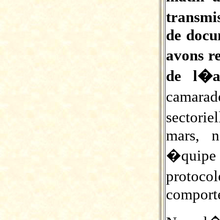
transmi
de docu
avons r
de l�a
camara
sectori
mars, 
�quipe 
protoco
comporte