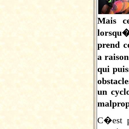
Mais c
lorsqu�
prend c
a raison
qui puis
obstacl
un cyclo
malprop
C�est p