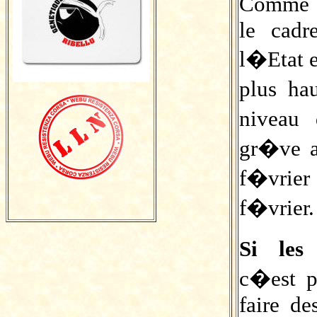
Comme n
le cad
l�Etat e
plus ha
niveau 
gr�ve a
f�vrier 
f�vrier.
Si les
c�est p
faire de