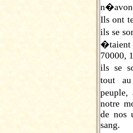
n�avons
Ils ont
ils se s
�taient
70000, 1
ils se 
tout au
peuple,
notre m
de nos u
sang.