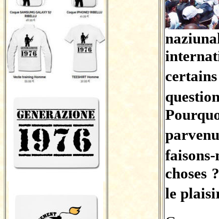
naziuna
intern
certai
questi
Pourqu
parvenu
faison
choses 
le plaisi