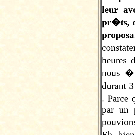
leur av
pr�ts, 
proposa
constat
heures 
nous �
durant 3
. Parce
par un 
pouvions
Eh bien