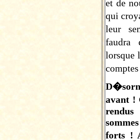
et de no
qui cro
leur se
faudra 
lorsque 
comptes 
D�sorma
avant !
rendus
sommes
forts !