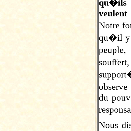
qu�ils
veulent
Notre fo
qu�il y 
peuple
souffe
support
observe
du pouvo
responsa
Nous di