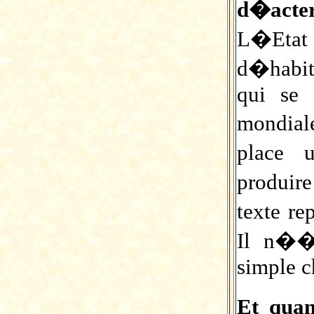
d�acter
L�Etat 
d�habit
qui se 
mondial
place 
produi
texte re
Il n��t
simple c
Et qua