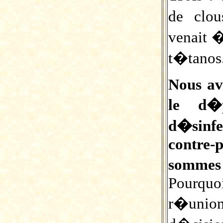
de clou
venait �
t�tanos
Nous av
le d�p
d�sinfe
contre
sommes 
Pourqu
r�unio