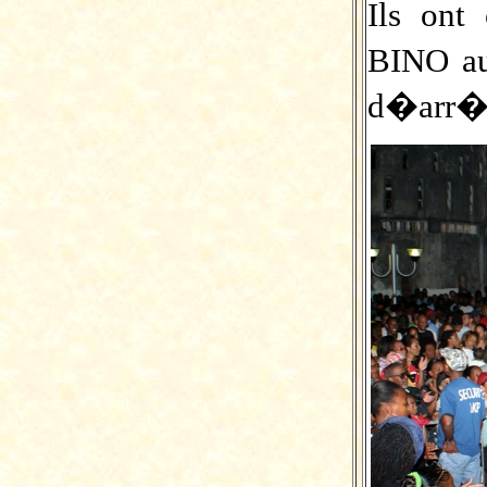
Ils ont
BINO au
d�arr�t