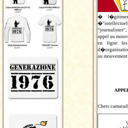
� l�gitime
�"intellect
"journalistes
appel au mouv
en ligne le
d�organisati
au mouvement 
APPE
Chers camarade