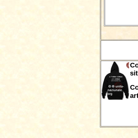
Co
si
Co
ar