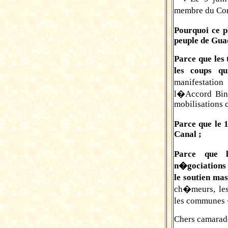
membre du Con
Pourquoi ce pl
peuple de Gua
Parce que les 
les coups q
manifestatio
l�Accord Bino
mobilisations 
Parce que le 
Canal ;
Parce que l
n�gociations 
le soutien mas
ch�meurs, les 
les communes 
Chers camarade