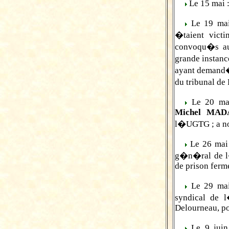
Le 15 mai 
Le 19 mai
�taient vict
convoqu�s au 
grande instanc
ayant demand� 
du tribunal de 
Le 20 mai
Michel MAD
l�UGTG ; a n
Le 26 mai
g�n�ral de l
de prison ferm
Le 29 ma
syndical de
Delourneau, po
Le 9 juin