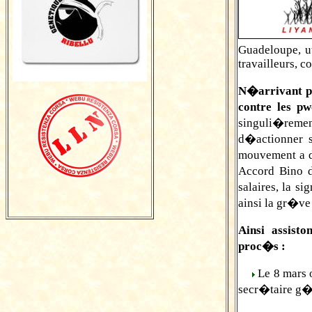
Guadeloupe, ut
travailleurs, c
N�arrivant pa
contre les pw
singuli�remen
d�actionner s
mouvement a d
Accord Bino 
salaires, la 
ainsi la gr�v
Ainsi assist
proc�s :
Le 8 mars 
secr�taire g�n