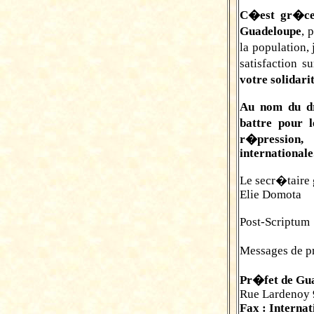
C�est gr�ce 
Guadeloupe
, 
la population
satisfaction 
votre solidari
Au nom du dr
battre pour 
r�pression,
internationale
Le secr�taire
Elie Domota
Post-Scriptum
Messages de pr
Pr�fet de Gu
Rue Lardenoy 
Fax : Internat