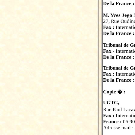
De la France :
M. Yves Jego
27, Rue Oudino
Fax :
Internati
De la France :
Tribunal de G
Fax
- Internat
De la France :
Tribunal de G
Fax :
Internat
De la France :
Copie � :
UGTG,
Rue Paul Laca
Fax :
Internati
France :
05 90
Adresse mail :