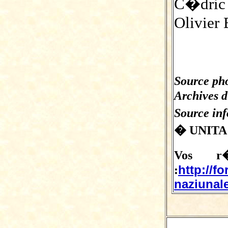
C�dri
Olivie
Source ph
Archives d
Source in
� UNITA
Vos r�
http://f
:
naziunale