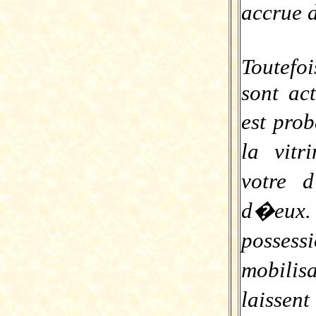
accrue d
Toutefo
sont act
est pro
la vitr
votre 
d�eux
possess
mobilis
laissen