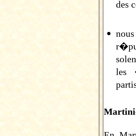
des 
nous
r�p
sole
le
part
Martin
En Mart