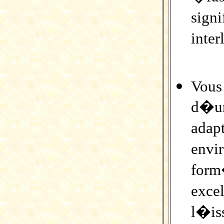
sign
inte
Vous
d�un
ada
envi
for
exc
l�is