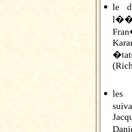
le 
l��
Fra
Karam
�ta
(Ric
les
suiv
Jacq
Dani