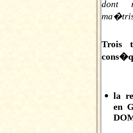
dont 
ma�tris
Trois 
cons�qu
la r
en G
DOM