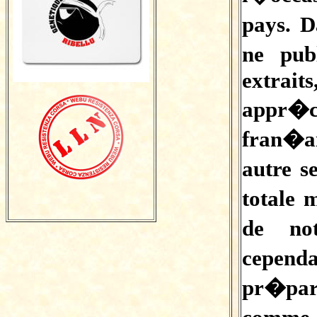
pays. 
ne pub
extrait
appr�c
fran�a
autre s
totale
de no
cepen
pr�par