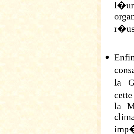
l�un
orga
r�us
Enf
cons
la G
cett
la M
clima
imp�