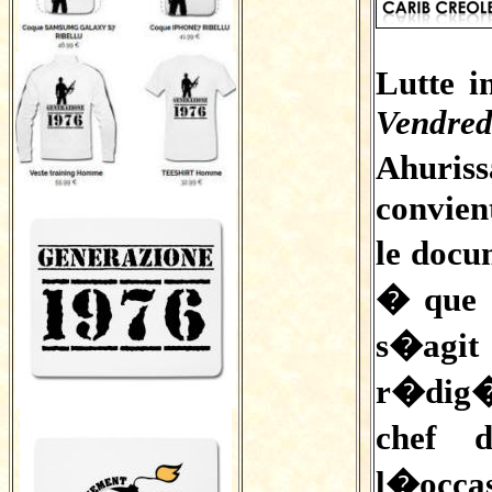
Lutte i
Vendre
Ahuri
convien
le doc
� que 
s�agit
r�dig�
chef 
l�occa