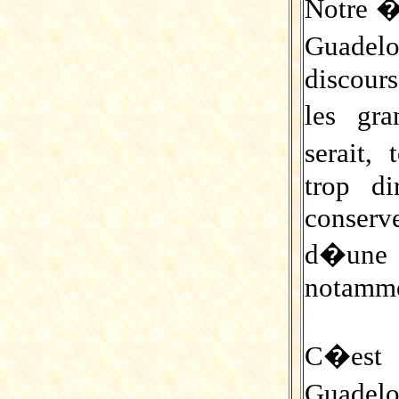
Notre �
Guadelo
discours
les gra
serait,
trop d
conserv
d�une
notamme
C�es
Guad