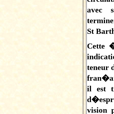
avec 
termine
St Bart
Cette
indicat
teneur 
fran�ai
il est
d�espri
vision 