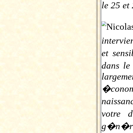
le 25 et
intervi
et sens
dans l
largem
�conom
naissan
votre 
g�n�ra