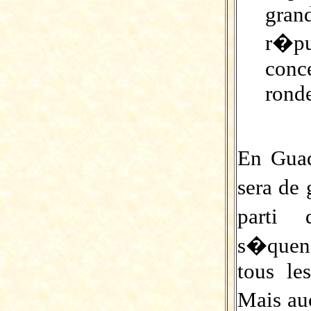
gra
r�p
conc
rond
En Guad
sera de
parti
s�quen
tous le
Mais a