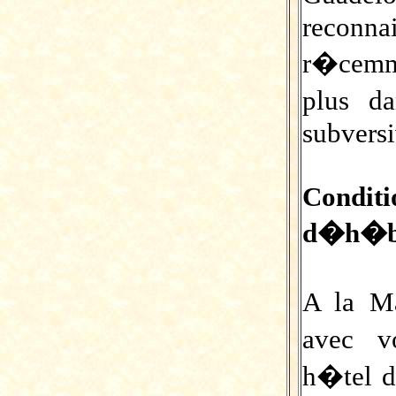
reconna
r�cemm
plus da
subversi
Condi
d�h�b
A la M
avec v
h�tel d