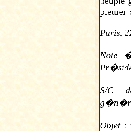
peuple 
pleurer 
Paris, 2
Note �
Pr�side
S/C d
g�n�r
Objet :