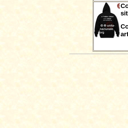
Co
si
Co
ar