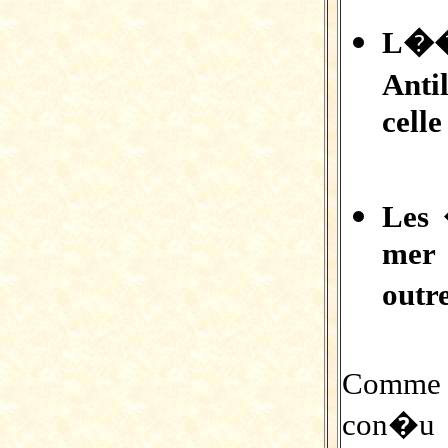
L��v
Anti
cell
Les 
mer 
outr
Comme 
con�u