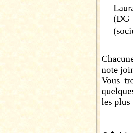
Laur
(DG 
(soc
Chacune
note joi
Vous tr
quelques
les plus