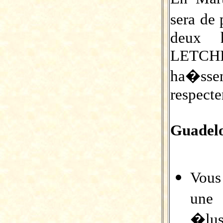
sera de
deux h
LETCHI
ha�sse
respecte
Guadel
Vous
une 
�lu