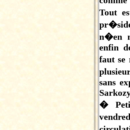
comme 
Tout e
pr�sid
n�en m
enfin d
faut se
plusie
sans ex
Sarkozy
� Peti
vendr
circula