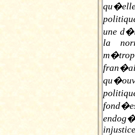
qu�ell
politiqu
une d�m
la nor
m�tro
fran�ai
qu�ouv
politi
fond�
endog�
injusti