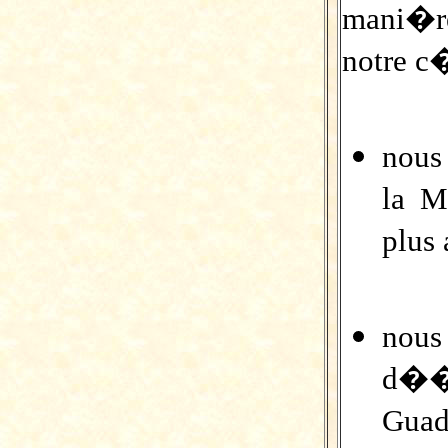
mani�re
notre c
nous
la M
plus
nous
d��t
Guad