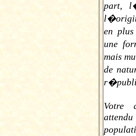
part, 
l�origi
en plus
une for
mais mu
de natu
r�publi
Votre 
attendu
popula