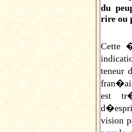
du peu
rire ou 
Cette
indicat
teneur
fran�ais
est t
d�espri
vision 