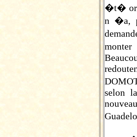
�t� or
n �a, 
demand
monter
Beauc
redoute
DOMOTA
selon 
nouveau
Guadel