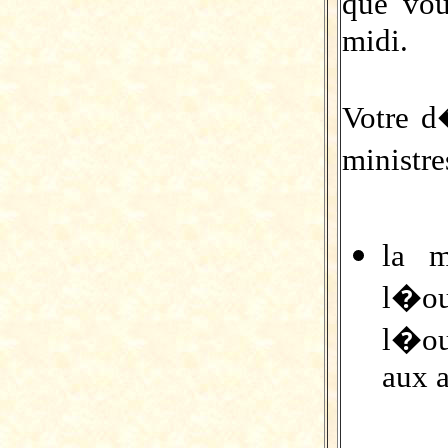
que vo
midi.
Votre d
ministre
la m
l�ou
l�ou
aux a