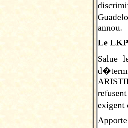
discrim
Guadel
annou.
Le LKP
Salue l
d�ter
ARIST
refusen
exigent
Apporte