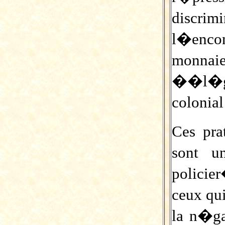
discrim
l�enco
monnai
��l�g
colonia
Ces pra
sont u
policie
ceux qu
la n�ga