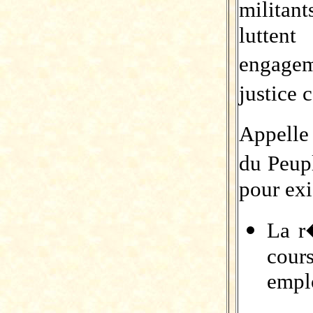
militan
lutten
engage
justice
Appelle
du Peup
pour exi
La r
cour
emplo