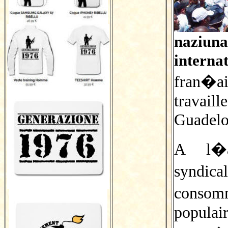
naziuna
intern
fran�a
travail
Guadelou
A l�a
syndical
conso
populai