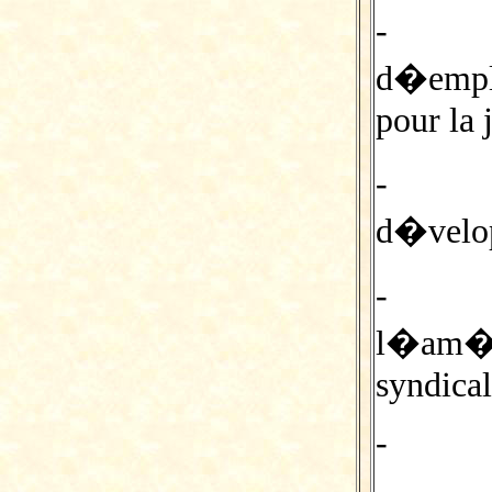
- la 
d�empl
pour la 
- l
d�velop
- 
l�am�li
syndical
- la b