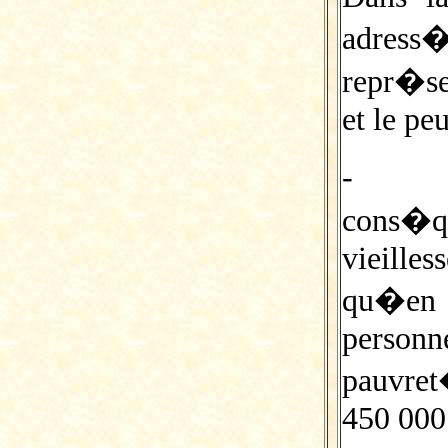
adress
repr�se
et le pe
- le 
cons�q
vieille
qu�en 
personn
pauvret
450 000 