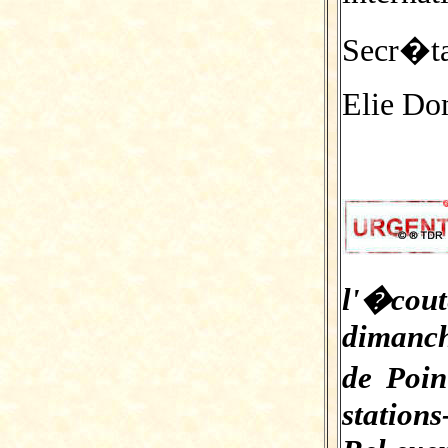
Secr�t
Elie Do
l'�cout
dimanch
de Poin
stations