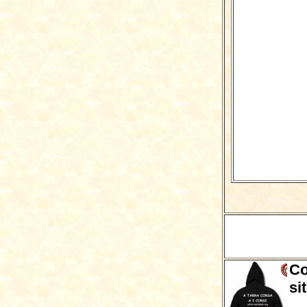
Co
si