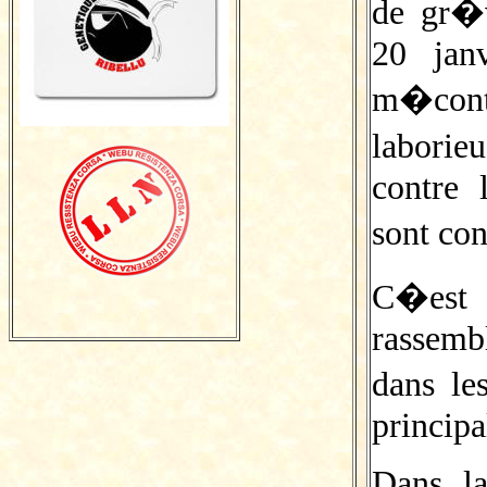
de gr�
20 jan
m�cont
labori
contre 
sont co
C�est 
rassem
dans le
principa
Dans la