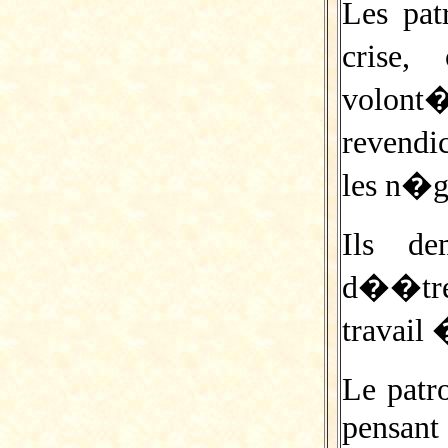
Les pat
crise
volont
revend
les n�g
Ils de
d��tre
travail
Le patr
pensan