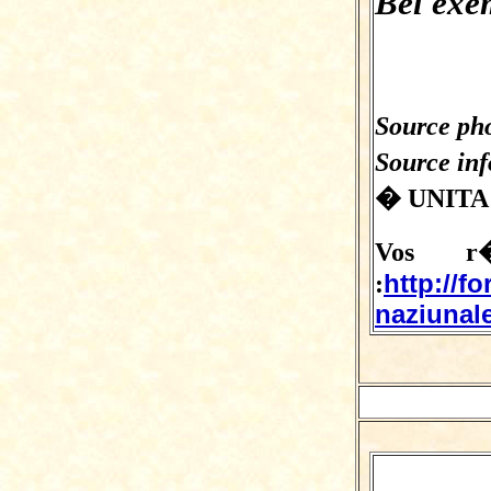
Bel exe
Source pho
Source in
� UNITA
Vos r�
http://f
:
naziunale