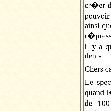
cr�er d
pouvoi
ainsi qu
r�press
il y a 
dents
Chers c
Le spec
quand l
de 100