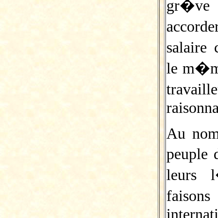
gr�ve 
accord
salaire
le m�me
trava
raisonna
Au nom 
peuple 
leurs 
faison
internat