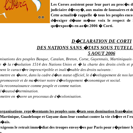
Les Corses assistent pour leur part au proc�s d
judiciaire d�voy�, aux mains de faussaires et de
Cette actualit� rappelle � tous les peuples en
d�exiger d�une m�me voix le respect de leur
qu�expos�s en ao�t 2006 � Corti.
D�CLARATION DE CORTI
DES NATIONS SANS �TATS SOUS TUTEL
5 AOUT 2006
nisations des peuples Basque, Catalan, Breton, Corse, Guyennais, Martiniquais e
� la r�solution 1514 des Nations Unies et � la charte des droits civils et 
ent le caract�re imprescriptible et inali�nable des droits suivants :
 mettre en �uvre, dans la cadre d�un statut officiel, le d�veloppement de nos lan
e promouvoir et de ma�triser notre d�veloppement �conomique et social.
 la reconnaissance comme peuple et comme nation.
� l�autod�termination.
e mettre en �uvre un processus de d�colonisation.
organisations repr�sentants les peuples sans �tats sous domination fran�ais
 Martinique, Guadeloupe et Guyane dans leur combat contre la vie ch�re et l'ex
n�ais.
exigeons le retrait imm�diat des troupes envoy�es par Paris pour r�primer le
n.