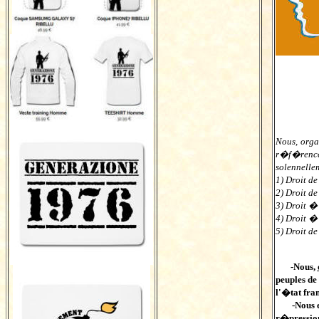
Nous, orga
r�f�rence 
solennellem
1) Droit de
2) Droit d
3) Droit �
4) Droit 
5) Droit d
-Nous,
peuples de
l'�tat fra
-Nous 
r�pressio