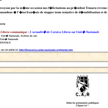
oyons par la m�me occasion nos f�licitations au pr�sident Temaru revenu �
ndons � l'�tat fran�ais de stopper toute tentative de d�stabilisation et de
bera
 Libera communique :
L'actualit� de Corsica Libera sur Unit� Naziunale
: Unit� Naziunale, Archives du site.
 Unit� Naziunale
AZIUNALE
ur cet article ici :
http://forucorsu.unita-naziunale.org/portal.php
Aidez les prisonniers politiques
Cliquez ici->