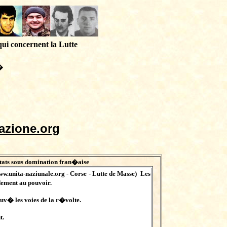
qui concernent la Lutte
�
azione.org
ats sous domination fran�aise
ww.unita-naziunale.org
- Corse - Lutte de Masse)
Les
dement au pouvoir.
uv� les voies de la r�volte.
t.