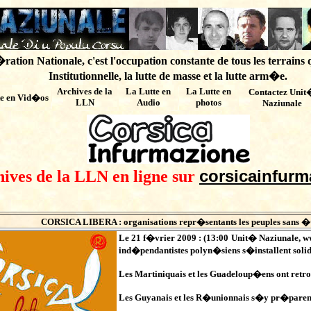
ation Nationale, c'est l'occupation constante de tous les terrains 
Institutionnelle, la lutte de masse et la lutte arm�e.
Archives de
la
La Lutte en
La Lutte en
Contactez Unit
te en Vid�os
LLN
Audio
photos
Naziunale
corsicainfurm
hives de la LLN en ligne sur
CORSICA LIBERA : organisations repr�sentants les peuples sans �t
Le 21 f�vrier 2009 : (
13:00
Unit� Naziunale,
w
ind�pendantistes polyn�siens s�installent soli
Les Martiniquais et les Guadeloup�ens ont retro
Les Guyanais et les R�unionnais s�y pr�paren