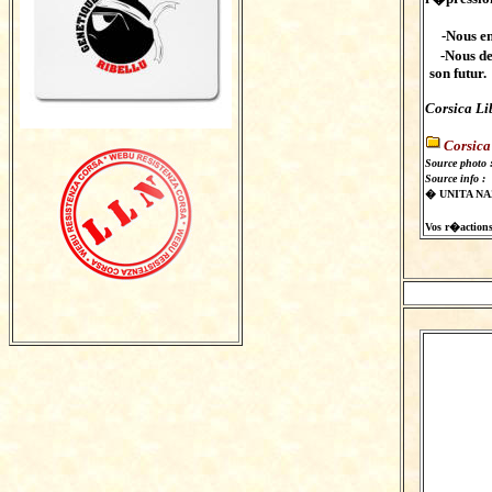
-Nous env
-Nous dema
son futur.
Corsica Li
Corsica
Source photo 
Source info :
� UNITA N
Vos r�actions s