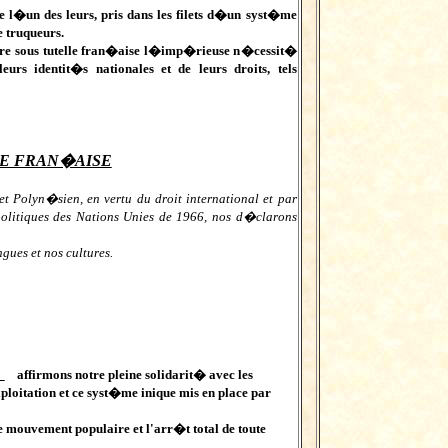
e l�un des leurs, pris dans les filets d�un syst�me
 truqueurs.
core sous tutelle fran�aise l�imp�rieuse n�cessit�
s identit�s nationales et de leurs droits, tels
LE FRAN�AISE
t Polyn�sien, en vertu du droit international et par
politiques des Nations Unies de 1966, nos d�clarons
gues et nos cultures.
e
affirmons notre pleine solidarit� avec les
ploitation et ce syst�me inique mis en place par
 mouvement populaire et l'arr�t total de toute