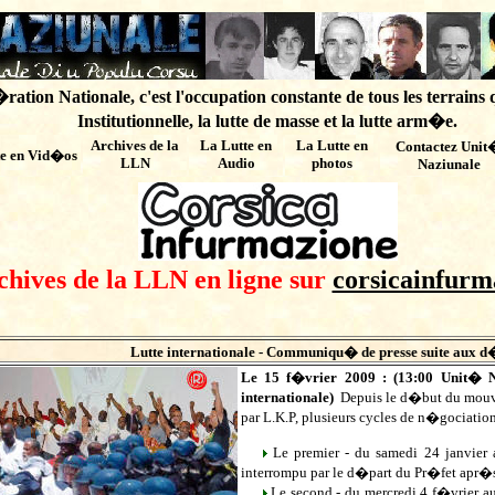
ation Nationale, c'est l'occupation constante de tous les terrains 
Institutionnelle, la lutte de masse et la lutte arm�e.
Archives de
la
La Lutte en
La Lutte en
Contactez Unit
te en Vid�os
LLN
Audio
photos
Naziunale
chives de la LLN en ligne sur
corsicainfurm
Lutte internationale -
Communiqu� de presse suite aux d
Le 15 f�vrier 2009 : (
13:00
Unit� N
internationale)
Depuis le d�but du mou
par L.K.P, plusieurs cycles de n�gociations
Le premier - du samedi 24 janvier 
interrompu par le d�part du Pr�fet apr�
Le second - du mercredi 4 f�vrier a