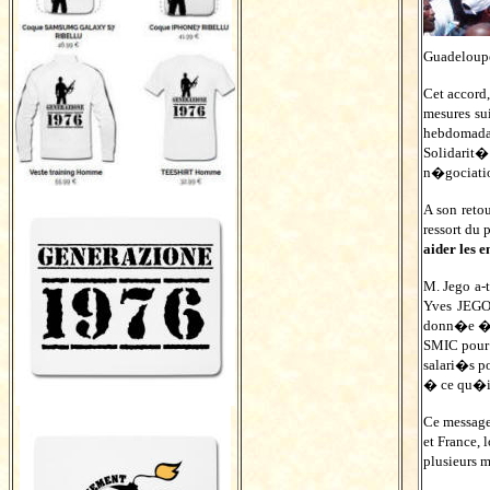
Guadeloupe
Cet accord
mesures su
hebdomadai
Solidarit�
n�gociatio
A son reto
ressort du 
aider les 
M. Jego a-
Yves JEGO
donn�e � t
SMIC pour 
salari�s p
� ce qu�il
Ce message
et France,
plusieurs 