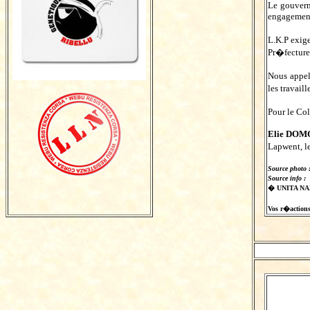
Le gouvern
engagemen
L.K.P exig
Pr�fecture 
Nous appel
les travai
Pour le Col
Elie DOM
Lapwent, l
Source photo 
Source info :
� UNITA N
Vos r�actions s