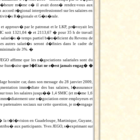
 l�heure m�me o� il avait donn� rendez-vous aux
 accord r�gional interprofessionnel sur les salaires en
ectivit�s R�gionale et G�n�rale.
et approuv� par le patronat et le LKP, pr�voyait les
MIC soit 1321,04 � et 2113,67 � pour 35 h de travail
s salari�s � temps partiel b�n�ficient du Revenu de
s autres salari�s seront d�finies dans le cadre de
 minimale de 3%. �
GO affirme que les n�gociations salariales sont du
esse fran�aise
que l�Etat ne s�est jamais engag� �
e horaire car, dans son message du 28 janvier 2009,
entation imm�diate des bas salaires, l�assurance
 sur tous les salaires jusqu�� 1,4 SMIC (et m�me 1,6
er imm�diatement une n�gociation entre employeurs et
e partenaires sociaux sur cette question, je m�engage
 � la t�l�vision en Guadeloupe, Martinique, Guyane,
istribu� aux participants. Yves JEGO, s�exprimant sur