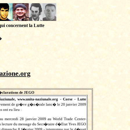
qui concernent la Lutte
�
azione.org
�clarations de JEGO
aziunale,
www.unita-naziunale.org
- Corse - Lutte
vement de gr�ve g�n�rale lanc� le 20 janvier 2009
 ont eu lieu :
au mercredi 28 janvier 2009 au World Trade Center-
s lecture du message du Secr�taire d�Etat Yves JEGO
u dimanche 8 f�vrier 2009 - interrompu par le d�part