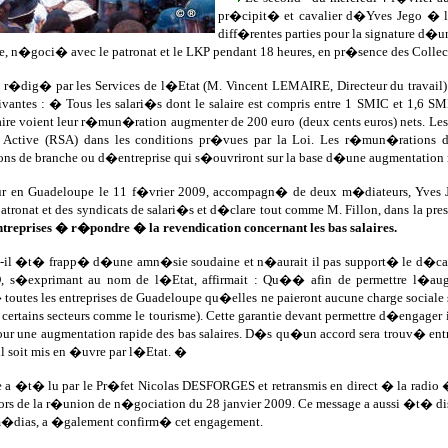
pr�cipit� et cavalier d�Yves Jego �
diff�rentes parties pour la signature d�un
, n�goci� avec le patronat et le LKP pendant 18 heures, en pr�sence des Coll
, r�dig� par les Services de l�Etat (M. Vincent LEMAIRE, Directeur du travail) 
ivantes : � Tous les salari�s dont le salaire est compris entre 1 SMIC et 1,6 S
re voient leur r�mun�ration augmenter de 200 euro (deux cents euros) nets. Le
 Active (RSA) dans les conditions pr�vues par la Loi. Les r�mun�rations de
ns de branche ou d�entreprise qui s�ouvriront sur la base d�une augmentation
ur en Guadeloupe le 11 f�vrier 2009, accompagn� de deux m�diateurs, Yves JE
patronat et des syndicats de salari�s et d�clare tout comme M. Fillon, dans la pr
entreprises � r�pondre � la revendication concernant les bas salaires.
t-il �t� frapp� d�une amn�sie soudaine et n�aurait il pas support� le d�calag
, s�exprimant au nom de l�Etat, affirmait : Qu�� afin de permettre l�augm
outes les entreprises de Guadeloupe qu�elles ne paieront aucune charge sociale
certains secteurs comme le tourisme). Cette garantie devant permettre d�engag
our une augmentation rapide des bas salaires. D�s qu�un accord sera trouv� entr
 soit mis en �uvre par l�Etat. �
 a �t� lu par le Pr�fet Nicolas DESFORGES et retransmis en direct � la radio
 lors de la r�union de n�gociation du 28 janvier 2009. Ce message a aussi �t� d
m�dias, a �galement confirm� cet engagement.