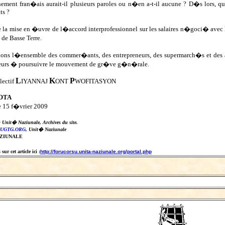
ement fran�ais aurait-il plusieurs paroles ou n�en a-t-il aucune ? D�s lors, 
ts ?
e la mise en �uvre de l�accord interprofessionnel sur les salaires n�goci� avec l
de Basse Terre.
ons l�ensemble des commer�ants, des entrepreneurs, des supermarch�s et des ad
lleurs � poursuivre le mouvement de gr�ve g�n�rale.
L
K
P
lectif
IYANNAJ
ONT
WOFITASYON
OTA
e 15 f�vrier 2009
: Unit� Naziunale, Archives du site.
UGTG.ORG
, Unit� Naziunale
AZIUNALE
ur cet article ici :
http://forucorsu.unita-naziunale.org/portal.php