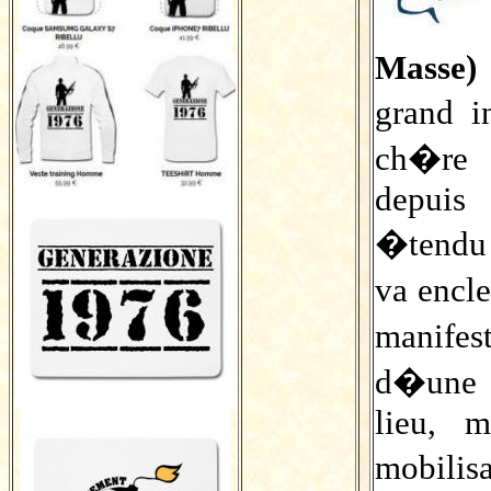
Masse)
grand i
ch�re 
depuis
�tendu 
va encl
manifes
d�une 
lieu, m
mobili