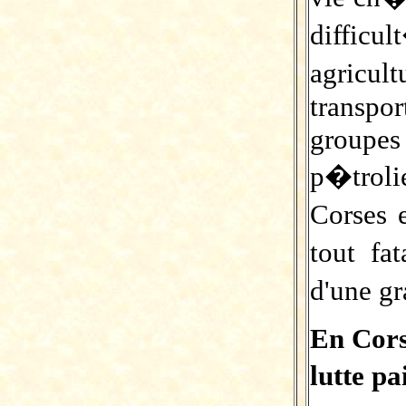
difficu
agricu
transpor
groupes
p�trolie
Corses e
tout fa
d'une g
En Cors
lutte pa