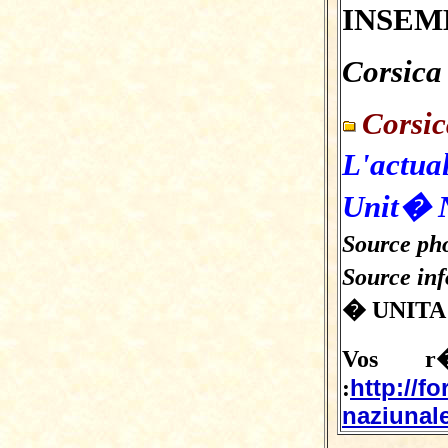
INSEM
Corsica
Corsi
L'actua
Unit� 
Source pho
Source in
� UNITA
Vos r�
http://f
:
naziunale