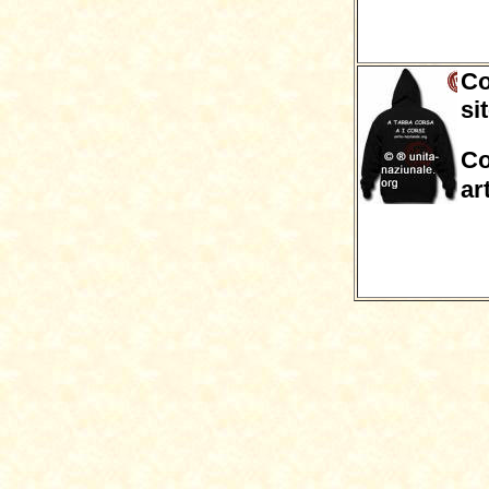
Co
si
Co
ar