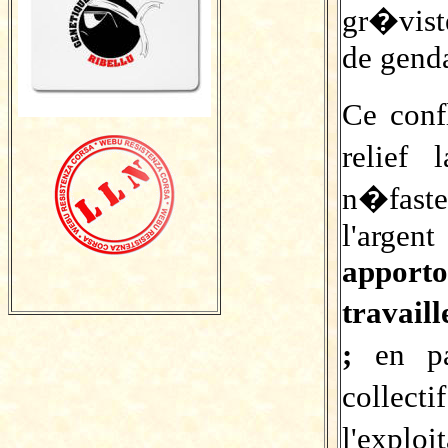
gr�vist
de gend
Ce conf
relief
n�faste
l'argen
apport
travail
;
en p
colle
l'exp