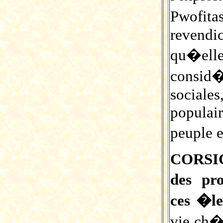
Pwofi
revendic
qu�el
consid�
sociale
populai
peuple 
CORSIC
des pr
ces �l
vie ch�r