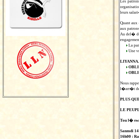
Les patro
organisati
leurs salar
Quant aux 
aux patron
Au del� de
engagement
La par
Une vr
LIYANNA
OBL
OBL
Nous rappe
l�arr�t de
PLUS QUE
LE PEUPL
Tou l� sw
Sanmdi 1
16h00 : R