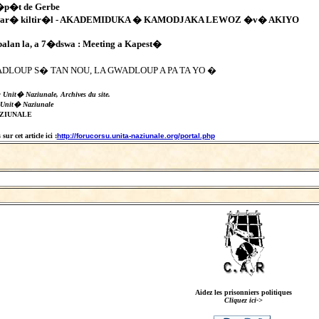
�p�t de Gerbe
Swar� kiltir�l - AKADEMIDUKA � KAMODJAKA LEWOZ �v� AKIYO
alan la, a 7�dswa : Meeting a Kapest�
DLOUP S� TAN NOU, LA GWADLOUP A PA TA YO �
: Unit� Naziunale, Archives du site.
 Unit� Naziunale
AZIUNALE
ur cet article ici :
http://forucorsu.unita-naziunale.org/portal.php
Aidez les prisonniers politiques
Cliquez ici->