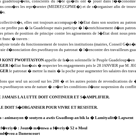
ns guadeloup�ens, conscients du r�le qu�ils ont � jouer dans l��conomie d
ons cens�es les repr�senter (MEDEF,CGPME�) et de s�organiser afin de trouve
i�s.
collectivit�s, elles ont toujours accompagn� l�Etat dans son soutien au patron
s ne profite pas � la Guadeloupe mais participe � l�enrichissement d�un patro
s prises de position de principe contre les agissements de l�Etat dont nous pre
 franc � travers :
alysie totale du fonctionnement de toutes les institutions (mairies, Conseil G�n�r
aie d�nonciation des pwofitasyon du patronat � l�encontre des travailleurs g
J KONT PWOFITASYON
appelle de fa�on solennelle le Peuple Guadeloup�en � 
IGER
l�Etat fran�ais � respecter les engagements pris le 28 JANVIER par M. J
IGER
le patronat � mettre la main � la poche pour augmenter les salaires des travai
lons que seul un accord sur les 200 � et les autres points de revendications de
s pwofitasyon sera de nature � cr�er les conditions d�une suspension du conflit
 JAMAIS LA LUTTE DOIT CONTINUER ET S�AMPLIFIER.
E DOIT S�ORGANISER POUR VIVRE ET RESISTER.
a : animasyon � soutyen a awtis Gwadloup an bik la � Lamityalit� Lapwent
4 f�vriy� : Joun� m�mwa a f�vriy� 52 o Moul
and�vou a Damencourt