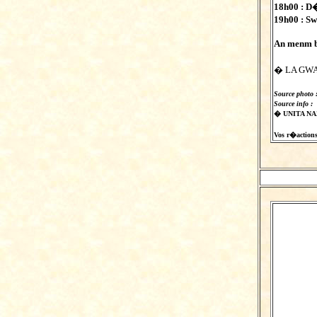
18h00 : D
19h00 : 
An menm b
� LA GWA
Source photo 
Source info :
� UNITA N
Vos r�actions s