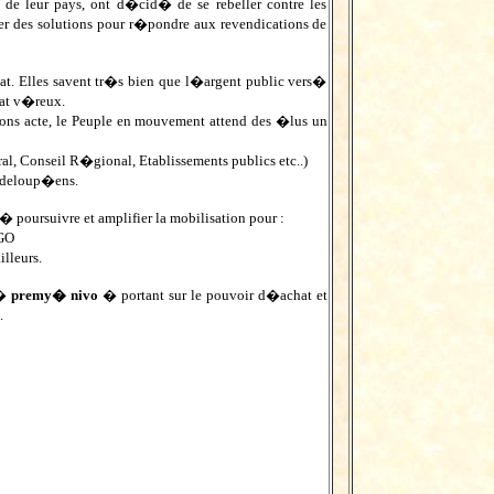
e leur pays, ont d�cid� de se rebeller contre les
r des solutions pour r�pondre aux revendications de
at. Elles savent tr�s bien que l�argent public vers�
nat v�reux.
nons acte, le Peuple en mouvement attend des �lus un
al, Conseil R�gional, Etablissements publics etc..)
uadeloup�ens.
poursuivre et amplifier la mobilisation pour :
EGO
lleurs.
 �
premy� nivo
� portant sur le pouvoir d�achat et
.