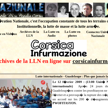
ation Nationale, c'est l'occupation constante de tous les terrains 
Institutionnelle, la lutte de masse et la lutte arm�e.
Archives de
la
La Lutte en
La Lutte en
Contactez Unit
te en Vid�os
LLN
Audio
photos
Naziunale
chives de la LLN en ligne sur
corsicainfurm
Lutte internationale - Guadeloupe : Plus que jamais la
Le 12 f�vrier 2009 : (
13:00
Unit� N
internationale)
Apr�s 24 jours de
Guadeloup�en contre les pwofitasyon ne fa
f�vrier et a provoqu� la rupture des n�go
un accord sur les 200 � d�augmenta
PWOFITASYON.