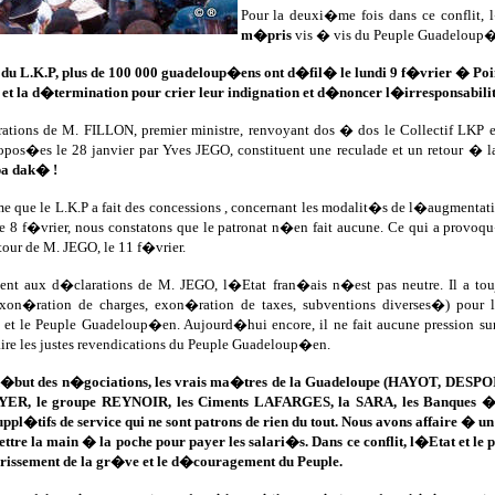
Pour la deuxi�me fois dans ce conflit,
m�pris
vis � vis du Peuple Guadeloup�e
du L.K.P, plus de 100 000 guadeloup�ens ont d�fil� le lundi 9 f�vrier � Poi
 et la d�termination pour crier leur indignation et d�noncer l�irresponsabi
ations de M. FILLON, premier ministre, renvoyant dos � dos le Collectif LKP et le
opos�es le 28 janvier par Yves JEGO, constituent une reculade et un retour � l
a dak� !
 que le L.K.P a fait des concessions , concernant les modalit�s de l�augmentat
e 8 f�vrier, nous constatons que le patronat n�en fait aucune. Ce qui a provo
etour de M. JEGO, le 11 f�vrier.
ent aux d�clarations de M. JEGO, l�Etat fran�ais n�est pas neutre. Il a tou
exon�ration de charges, exon�ration de taxes, subventions diverses�) pour l
rs et le Peuple Guadeloup�en. Aujourd�hui encore, il ne fait aucune pression su
aire les justes revendications du Peuple Guadeloup�en.
 d�but des n�gociations, les vrais ma�tres de la Guadeloupe (HAYOT, 
R, le groupe REYNOIR, les Ciments LAFARGES, la SARA, les Banques �) se 
uppl�tifs de service qui ne sont patrons de rien du tout. Nous avons affaire �
ttre la main � la poche pour payer les salari�s. Dans ce conflit, l�Etat et le p
rrissement de la gr�ve et le d�couragement du Peuple.