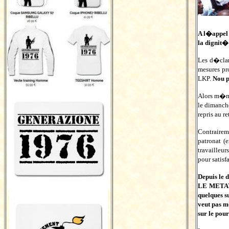
A l�appel 
la dignit�
Les d�clar
mesures pr
LKP.
Nou p
Alors m�me
le dimanch
repris au r
Contrairem
patronat (
travailleu
pour satisf
Depuis le
LE METAYE
quelques s
veut pas me
sur le pou