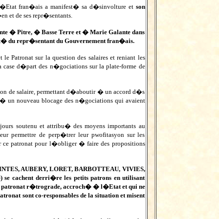
 l�Etat fran�ais a manifest� sa d�sinvolture et
son
n et de ses repr�sentants.
nte � Pitre, � Basse Terre et � Marie Galante dans
lit� du repr�sentant du Gouvernement fran�ais.
 Patronat sur la question des salaires et reniant les
a case d�part des n�gociations sur la plate-forme de
ion de salaire, permettant d�aboutir � un accord d�s
qu� un nouveau blocage des n�gociations qui avaient
jours soutenu et attribu� des moyens importants au
eur permettre de perp�trer leur pwofitasyon sur les
r ce patronat pour l�obliger � faire des propositions
DESPOINTES, AUBERY, LORET, BARBOTTEAU, VIVIES,
cachent derri�re les petits patrons en utilisant
 un patronat r�trograde, accroch� � l�Etat et qui ne
atronat sont co-responsables de la situation et misent